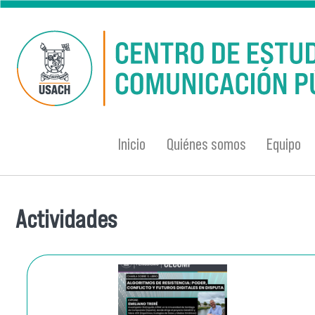
Pasar al contenido principal
Inicio
Quiénes somos
Equipo
Actividades
Se encuentra usted aquí