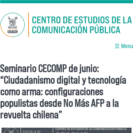
Pasar al contenido principal
☰ Menu
Seminario CECOMP de junio:
Se encuentra usted aquí
“Ciudadanismo digital y tecnología
como arma: configuraciones
populistas desde No Más AFP a la
revuelta chilena”